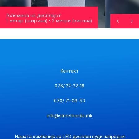
Големина на дисплејот:
1 метар (ширина) × 2 метри (висина)
Контакт
076/ 22-22-18
070/ 71-08-53
info@streetmedia.mk
Нашата компанија за LED дисплеи нуди напредни