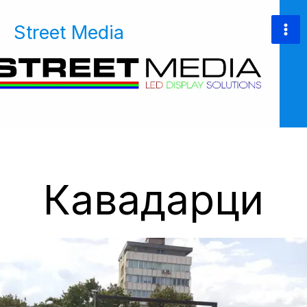
Skip
to
Street Media
content
Кавадарци